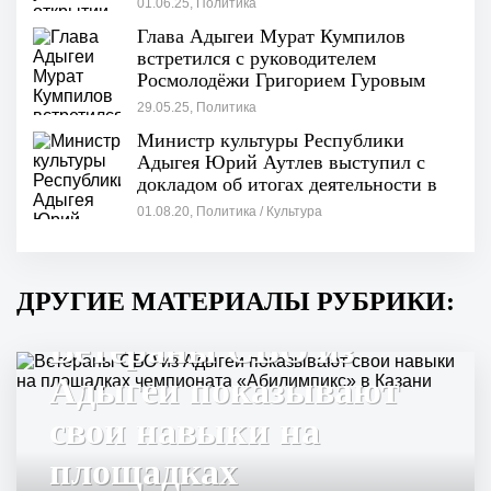
01.06.25, Политика
Глава Адыгеи Мурат Кумпилов
встретился с руководителем
Росмолодёжи Григорием Гуровым
29.05.25, Политика
Министр культуры Республики
Адыгея Юрий Аутлев выступил с
докладом об итогах деятельности в
сфере дополнительного образования
01.08.20, Политика / Культура
ДРУГИЕ МАТЕРИАЛЫ РУБРИКИ:
Ветераны СВО из
Адыгеи показывают
свои навыки на
площадках