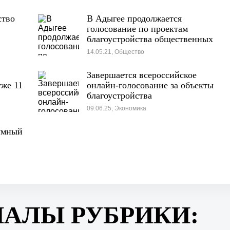
ство
В Адыгее продолжается
голосование по проектам
благоустройства общественных
территорий, участниками
14.05.21, Общество
которого уже стали более 19
тысяч человек
Завершается всероссийское
уже 11
онлайн-голосование за объекты
благоустройства
09.06.25, Экономика
умный
ИАЛЫ РУБРИКИ: