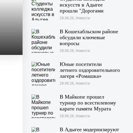
искусств в Адыгее
прошли "Дорогами
войны"
29.06.26, Новости
В Кошехабльском районе
обсудили ключевые
вопросы
жизнедеятельности
29.06.26, Новости
муниципалитета
Юные посетители
летнего оздоровительного
лагеря «Ромашка»
побывали на экскурсии в
29.06.26, Новости
Дондуковском музее
В Майкопе прошел
турнир по всестилевому
карате памяти Мурата
Хачекожева
29.06.26, Новости
В Адыгее модернизируют