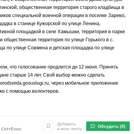
агинской, общественная территория старого кладбища в
ников специальной военной операции в поселке Зарево,
щадка в станице Кужорской по улице Ленина,
тивной площадкой в селе Хамышки, территория в парке
 и общественная территория по улице Горького в с.
ща по улице Совмена и детская площадка по улице
ли, что голосование продлится до 12 июня. Принять
дане старше 14 лет. Свой выбор можно сделать
rodsreda.gosuslugi.ru, через мобильное приложение
кже с помощью волонтеров.
Добавить
Обсудить
(0)
в мою ленту
е
Ctrl+Enter