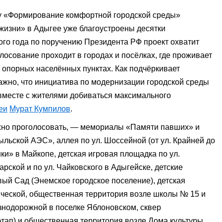
у «Формирование комфортной городской среды»
жизни» в Адыгее уже благоустроены десятки
ого года по поручению Президента РФ проект охватит
лосование проходит в городах и посёлках, где проживает
в опорных населённых пунктах. Как подчёркивает
жно, что инициатива по модернизации городской среды
 вместе с жителями добиваться максимального
еи
Мурат Кумпилов
.
жно проголосовать, — мемориалы «Памяти павших» и
льской АЭС», аллея по ул. Шоссейной (от ул. Крайней до
ки» в Майкопе, детская игровая площадка по ул.
арской и по ул. Чайковского в Адыгейске, детские
овый Сад (Энемское городское поселение), детская
ической, общественная территория возле школы № 15 и
знодорожной в поселке Яблоновском, сквер
этап) и общественная территория возле Дома культуры