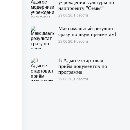
учреждения культуры по
нацпроекту "Семья"
29.06.26, Новости
Максимальный результат
сразу по двум предметам!
29.06.26, Новости
В Адыгее стартовал
приём документов по
программе
«Профессионалитет»
29.06.26, Новости