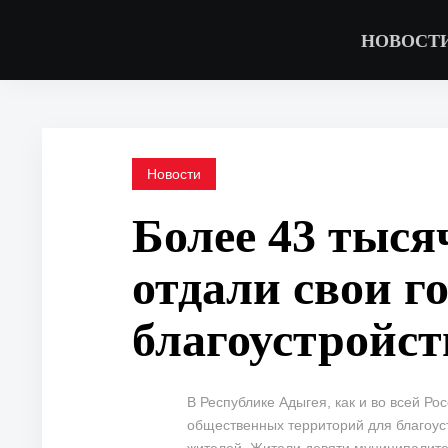
НОВОСТ
Новости
Более 43 тыс
отдали свои г
благоустройст
В Республике Адыгея, как и во всей Р
общественных территорий для благоуст