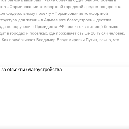
ов региона выбирают, какие объекты будут благоустроены в
екта «Формирование комфортной городской среды» нацпроекта
даря федеральному проекту «Формирование комфортной
труктура для жизни» в Адыгее уже благоустроены десятки
года по поручению Президента РФ проект охватит ещё больше
ит в городах и посёлках, где проживает свыше 20 тысяч человек,
. Как подчёркивает Владимир Владимирович Путин, важно, что