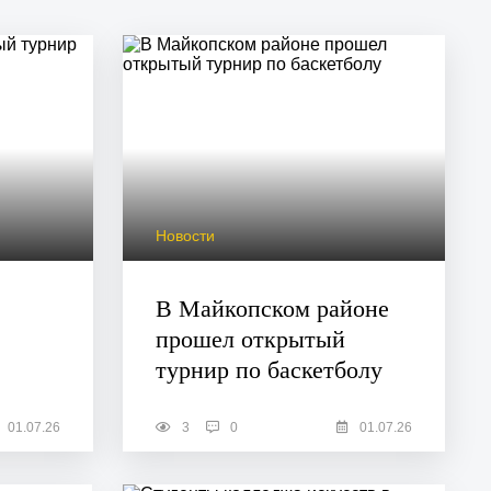
Новости
В Майкопском районе
прошел открытый
турнир по баскетболу
01.07.26
3
0
01.07.26