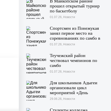
В Майкопском районе
прошел открытый турнир
по баскетболу
01.07.26, Новости
Спортсмен из Понежукая
занял первое место на
соревнованиях по самбо в
Московской области
01.07.26, Новости
Теучежский район
чествовал чемпионов по
самбо
01.07.26, Новости
Для школьников Адыгеи
организовали цикл
мероприятий «День
Памяти»
29.06.26, Новости
Студенты колледжа