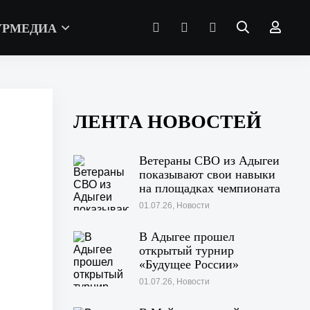
УРМЕДИА
ЛЕНТА НОВОСТЕЙ
Ветераны СВО из Адыгеи
показывают свои навыки
на площадках чемпионата
«Абилимпикс» в Казани
01.07.26, Новости
В Адыгее прошел
открытый турнир
«Будущее России»
01.07.26, Новости