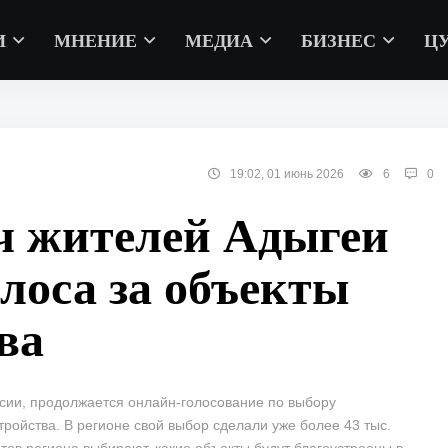
И
МНЕНИЕ
МЕДИА
БИЗНЕС
Ц
19:02, 01 июнь 2026
6
0
яч жителей Адыгеи
олоса за объекты
ва
оссии, продолжается онлайн-голосование по выбору
ройства. В регионе свой выбор сделали уже более 43 тыс.