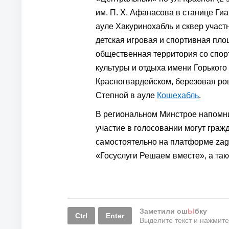
им. П. Х. Афанасова в станице Ги
ауле Хакуринохабль и сквер участ
детская игровая и спортивная пло
общественная территория со спор
культуры и отдыха имени Горького
Красногвардейском, березовая ро
Степной в ауле
Кошехабль
.
В региональном Минстрое напомни
участие в голосовании могут граж
самостоятельно на платформе zago
«Госуслуги Решаем вместе», а та
Заметили ош
Ы
бку
Ctrl
Enter
Выделите текст и нажмит