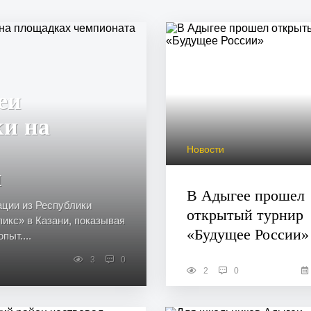
еи
ки на
Новости
и
В Адыгее прошел
ации из Республики
открытый турнир
икс» в Казани, показывая
«Будущее России»
ыт....
3
0
2
0