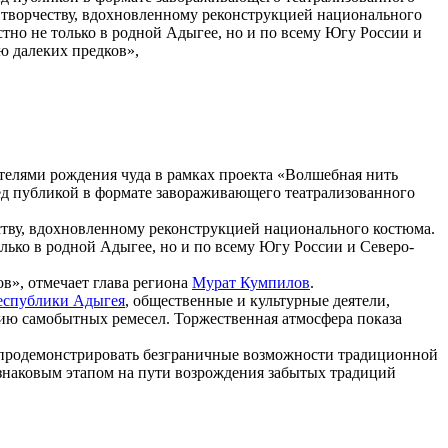
му творчеству, вдохновленному реконструкцией национального
тно не только в родной Адыгее, но и по всему Югу России и
ю далеких предков»,
телями рождения чуда в рамках проекта «Волшебная нить
ед публикой в формате завораживающего театрализованного
еству, вдохновленному реконструкцией национального костюма.
лько в родной Адыгее, но и по всему Югу России и Северо-
в», отмечает глава региона
Мурат Кумпилов
.
еспублики Адыгея
, общественные и культурные деятели,
ию самобытных ремесел. Торжественная атмосфера показа
ко продемонстрировать безграничные возможности традиционной
 знаковым этапом на пути возрождения забытых традиций