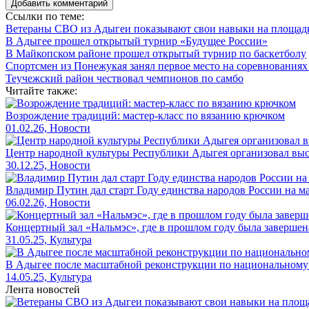
Добавить комментарий
Ссылки по теме:
Ветераны СВО из Адыгеи показывают свои навыки на площад
В Адыгее прошел открытый турнир «Будущее России»
В Майкопском районе прошел открытый турнир по баскетболу
Спортсмен из Понежукая занял первое место на соревнованиях
Теучежский район чествовал чемпионов по самбо
Читайте также:
Возрождение традиций: мастер-класс по вязанию крючком
01.02.26, Новости
Центр народной культуры Республики Адыгея организовал выст
30.12.25, Новости
Владимир Путин дал старт Году единства народов России на 
06.02.26, Новости
Концертный зал «Нальмэс», где в прошлом году была завершен
31.05.25, Культура
В Адыгее после масштабной реконструкции по национальному 
14.05.25, Культура
Лента новостей