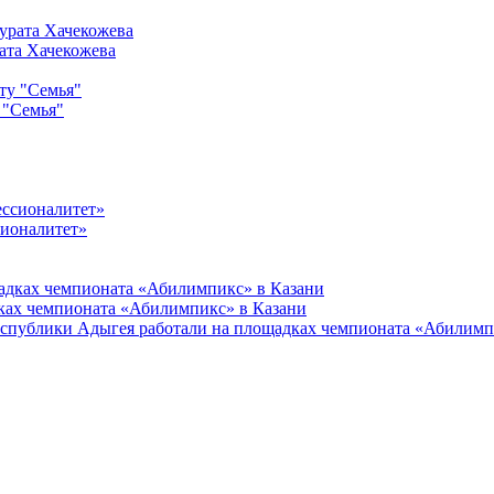
ата Хачекожева
 "Семья"
сионалитет»
ках чемпионата «Абилимпикс» в Казани
еспублики Адыгея работали на площадках чемпионата «Абилимп