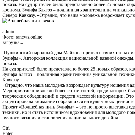
показа. На суд зрителей было представлено более 25 новых об
костюма. Зулифа Блягоз – подлинная хранительница уникально
Северо-Кавказу. «Отрадно, что наша молодежь возрождает куль
admin
Фото: ranews.online
загрузка...
Пушкинский народный дом Майкопа принял в своих стенах ист
Зулифы». Авторская коллекция национальной вязаной одежды, 
показа.
На суд зрителей было представлено более 25 новых образов, к
Зулифа Блягоз – подлинная хранительница уникальной техники
Кавказу.
«Отрадно, что наша молодежь возрождает культуру ношения ады
Мероприятие привлекло более сотни гостей, среди которых бы
творческих объединений и средств массовой информации. Это
акцентировала внимание собравшихся на культурных ценностя
Проект «Волшебная нить Зулифы» – это не просто выставка од
техники, но и стать источником вдохновения для молодого по
ручного вязания и становления национального дизайна.
Ctrl
Enter