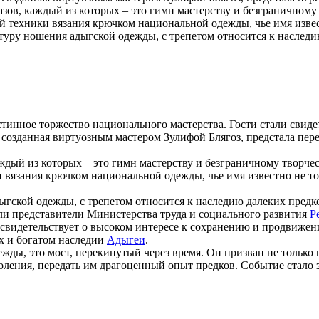
разов, каждый из которых – это гимн мастерству и безгранично
й техники вязания крючком национальной одежды, чье имя извес
туру ношения адыгской одежды, с трепетом относится к наследи
инное торжество национального мастерства. Гости стали свиде
созданная виртуозным мастером Зулифой Блягоз, предстала пер
аждый из которых – это гимн мастерству и безграничному творч
 вязания крючком национальной одежды, чье имя известно не то
гской одежды, с трепетом относится к наследию далеких предко
ли представители Министерства труда и социального развития
Р
 свидетельствует о высоком интересе к сохранению и продвижен
х и богатом наследии
Адыгеи
.
ежды, это мост, перекинутый через время. Он призван не толь
коления, передать им драгоценный опыт предков. Событие стало