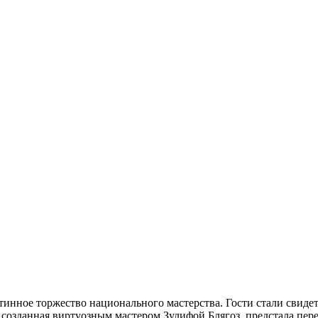
нное торжество национального мастерства. Гости стали свидет
созданная виртуозным мастером Зулифой Блягоз, предстала пер