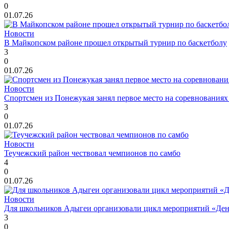
0
01.07.26
Новости
В Майкопском районе прошел открытый турнир по баскетболу
3
0
01.07.26
Новости
Спортсмен из Понежукая занял первое место на соревнованиях
3
0
01.07.26
Новости
Теучежский район чествовал чемпионов по самбо
4
0
01.07.26
Новости
Для школьников Адыгеи организовали цикл мероприятий «Де
3
0