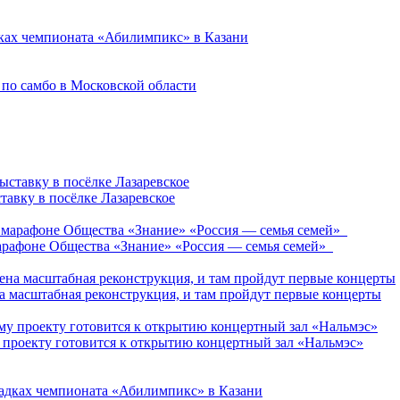
ках чемпионата «Абилимпикс» в Казани
 по самбо в Московской области
авку в посёлке Лазаревское
марафоне Общества «Знание» «Россия — семья семей»
а масштабная реконструкция, и там пройдут первые концерты
проекту готовится к открытию концертный зал «Нальмэс»