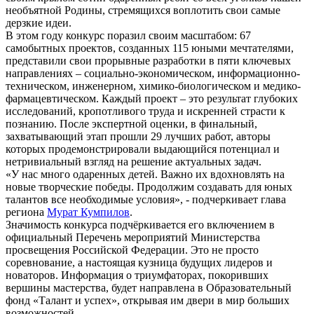
необъятной Родины, стремящихся воплотить свои самые
дерзкие идеи.
В этом году конкурс поразил своим масштабом: 67
самобытных проектов, созданных 115 юными мечтателями,
представили свои прорывные разработки в пяти ключевых
направлениях – социально-экономическом, информационно-
техническом, инженерном, химико-биологическом и медико-
фармацевтическом. Каждый проект – это результат глубоких
исследований, кропотливого труда и искренней страсти к
познанию. После экспертной оценки, в финальный,
захватывающий этап прошли 29 лучших работ, авторы
которых продемонстрировали выдающийся потенциал и
нетривиальный взгляд на решение актуальных задач.
«У нас много одаренных детей. Важно их вдохновлять на
новые творческие победы. Продолжим создавать для юных
талантов все необходимые условия», - подчеркивает глава
региона
Мурат Кумпилов
.
Значимость конкурса подчёркивается его включением в
официальный Перечень мероприятий Министерства
просвещения Российской Федерации. Это не просто
соревнование, а настоящая кузница будущих лидеров и
новаторов. Информация о триумфаторах, покоривших
вершины мастерства, будет направлена в Образовательный
фонд «Талант и успех», открывая им двери в мир больших
возможностей.