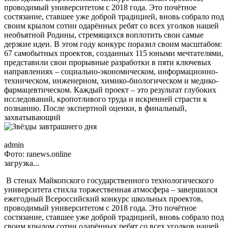
проводимый университетом с 2018 года. Это почётное
состязание, ставшее уже доброй традицией, вновь собрало под
своим крылом сотни одарённых ребят со всех уголков нашей
необъятной Родины, стремящихся воплотить свои самые
дерзкие идеи. В этом году конкурс поразил своим масштабом:
67 самобытных проектов, созданных 115 юными мечтателями,
представили свои прорывные разработки в пяти ключевых
направлениях – социально-экономическом, информационно-
техническом, инженерном, химико-биологическом и медико-
фармацевтическом. Каждый проект – это результат глубоких
исследований, кропотливого труда и искренней страсти к
познанию. После экспертной оценки, в финальный,
захватывающий
admin
Фото: ranews.online
загрузка...
В стенах Майкопского государственного технологического
университета стихла торжественная атмосфера – завершился
ежегодный Всероссийский конкурс школьных проектов,
проводимый университетом с 2018 года. Это почётное
состязание, ставшее уже доброй традицией, вновь собрало под
своим крылом сотни одарённых ребят со всех уголков нашей