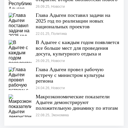
поколения
26.09.25, Новости
Глава Адыгеи поставил задачи на
2025 год по реализации новых
национальных проектов
22.01.25, Политика
В Адыгее с каждым годом появляется
все больше мест для проведения
досуга, культурного отдыха и
участия в просветительских
26.09.25, Новости
мероприятия
Глава Адыгеи провел рабочую
встречу с министром культуры
региона
24.04.26, Новости
Макроэкономические показатели
Адыгеи демонстрируют
положительную динамику по итогам
I полугодия"
22.08.25, Экономика