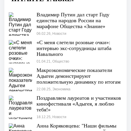
Владимир Путин дал старт Году
единства народов России на
марафоне Общества «Знание»
«Россия — семья семей»
06.02.26, Новости
«С меня слетели розовые очки»:
интервью экс-сотрудницы штаба
Навального
01.04.21, Общество
Макроэкономические показатели
Адыгеи демонстрируют
положительную динамику по итогам
I полугодия"
22.08.25, Экономика
Поздравляем лауреатов и участников
кинофестиваля «Адыгея, я люблю
тебя!»
18.12.25, Новости
Анна Коряковцева: "Наши фильмы