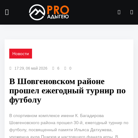
Новости
17:29, 06 май 2026
6
0
В Шовгеновском районе
прошел ежегодный турнир по
футболу
В спортивном комплексе имени К. Багадирова
Шовгеновского района прошел 30-й, ежегодный турнир по
футболу, посвященный памяти Ильяса Датхужева,
уроженца аула Пшизов и настоящего фаната игры. В