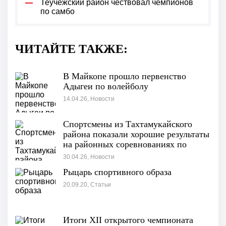
Теучежский район чествовал чемпионов
по самбо
ЧИТАЙТЕ ТАКЖЕ:
В Майкопе прошло первенство
Адыгеи по волейболу
14.04.26, Новости
Спортсмены из Тахтамукайского
района показали хорошие результаты
на районных соревнованиях по
самбо среди юношей
30.04.26, Новости
Рыцарь спортивного образа
20.09.20, Статьи
Итоги XII открытого чемпионата