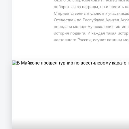
Около 90 спортсменов из Республики А
побороться за награды, но и почтить 
С приветственным словом к участника
Отечества» по Республике Адыгея Асла
передачи молодому поколению истинны
история подвига. И каждая такая исто
настоящего России, служит важным мо