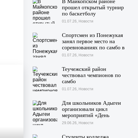
В Майкопском районе
прошел открытый турнир
по баскетболу
01.07.26, Новости
Спортсмен из Понежукая
занял первое место на
соревнованиях по самбо в
Московской области
01.07.26, Новости
Теучежский район
чествовал чемпионов по
самбо
01.07.26, Новости
Для школьников Адыгеи
организовали цикл
мероприятий «День
Памяти»
29.06.26, Новости
Студенты колледжа