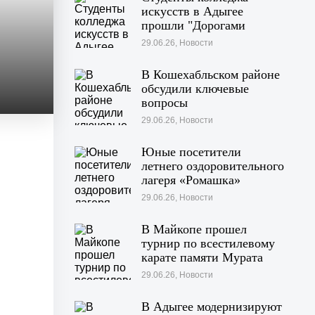
искусств в Адыгее
прошли "Дорогами
войны"
29.06.26, Новости
В Кошехабльском районе
обсудили ключевые
вопросы
жизнедеятельности
29.06.26, Новости
муниципалитета
Юные посетители
летнего оздоровительного
лагеря «Ромашка»
побывали на экскурсии в
29.06.26, Новости
Дондуковском музее
В Майкопе прошел
турнир по всестилевому
карате памяти Мурата
Хачекожева
29.06.26, Новости
В Адыгее модернизируют