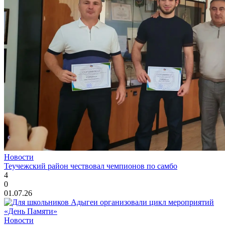
Новости
Теучежский район чествовал чемпионов по самбо
4
0
01.07.26
Новости