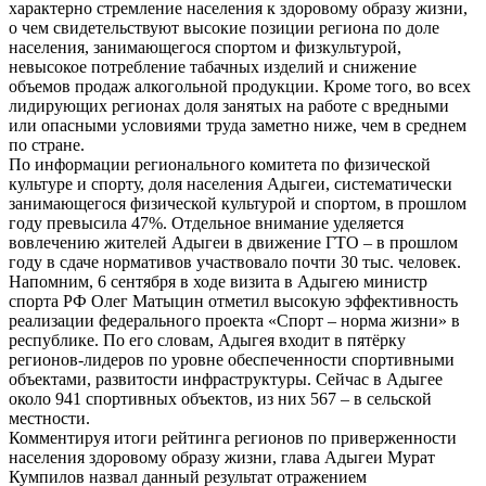
характерно стремление населения к здоровому образу жизни,
о чем свидетельствуют высокие позиции региона по доле
населения, занимающегося спортом и физкультурой,
невысокое потребление табачных изделий и снижение
объемов продаж алкогольной продукции. Кроме того, во всех
лидирующих регионах доля занятых на работе с вредными
или опасными условиями труда заметно ниже, чем в среднем
по стране.
По информации регионального комитета по физической
культуре и спорту, доля населения Адыгеи, систематически
занимающегося физической культурой и спортом, в прошлом
году превысила 47%. Отдельное внимание уделяется
вовлечению жителей Адыгеи в движение ГТО – в прошлом
году в сдаче нормативов участвовало почти 30 тыс. человек.
Напомним, 6 сентября в ходе визита в Адыгею министр
спорта РФ Олег Матыцин отметил высокую эффективность
реализации федерального проекта «Спорт – норма жизни» в
республике. По его словам, Адыгея входит в пятёрку
регионов-лидеров по уровне обеспеченности спортивными
объектами, развитости инфраструктуры. Сейчас в Адыгее
около 941 спортивных объектов, из них 567 – в сельской
местности.
Комментируя итоги рейтинга регионов по приверженности
населения здоровому образу жизни, глава Адыгеи Мурат
Кумпилов назвал данный результат отражением