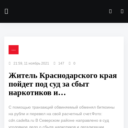
---
21:59, 11 ноябрь 2021
147
0
Житель Краснодарского края
пойдет под суд за сбыт
наркотиков и…
С помощью транзакций обвиняемый обменял биткоины
на рубли и перевел на свой расчетный счет.Фото:
cdn.cadelta.ru В Северском районе направлено в суд
уголовное дело о сбыте наркотиков и легализации