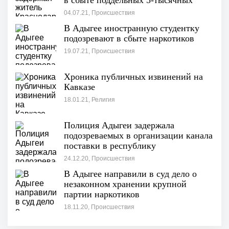
в сбыте поддельных 5-тысячных
банкнот
04.07.21, Происшествия
В Адыгее иностранную студентку
подозревают в сбыте наркотиков
19.07.21, Происшествия
Хроника публичных извинений на
Кавказе
18.01.21, Религия
Полиция Адыгеи задержала
подозреваемых в организации канала
поставки в республику
сильнодействующих наркотиков
24.12.20, Происшествия
В Адыгее направили в суд дело о
незаконном хранении крупной
партии наркотиков
18.11.20, Происшествия