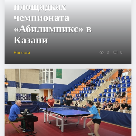
площадках
чемпионата
«Абилимпикс» в
Казани
Новости
3
0