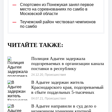
Спортсмен из Понежукая занял первое
место на соревнованиях по самбо в
Московской области
Теучежский район чествовал чемпионов
по самбо
ЧИТАЙТЕ ТАКЖЕ:
Полиция Адыгеи задержала
подозреваемых в организации канала
поставки в республику
сильнодействующих наркотиков
24.12.20, Происшествия
В Адыгее задержан житель
Краснодарского края, подозреваемый
в сбыте поддельных 5-тысячных
банкнот
04.07.21, Происшествия
В Адыгее направили в суд дело о
незаконном хранении крупной