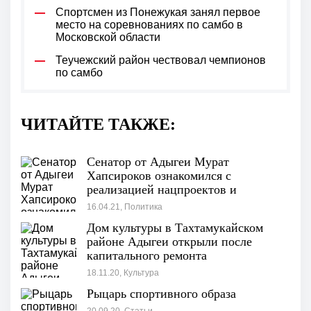
Спортсмен из Понежукая занял первое
место на соревнованиях по самбо в
Московской области
Теучежский район чествовал чемпионов
по самбо
ЧИТАЙТЕ ТАКЖЕ:
Сенатор от Адыгеи Мурат
Хапсироков ознакомился с
реализацией нацпроектов и
госпрограмм в а. Хатукай
16.04.21, Политика
Дом культуры в Тахтамукайском
районе Адыгеи открыли после
капитального ремонта
18.11.20, Культура
Рыцарь спортивного образа