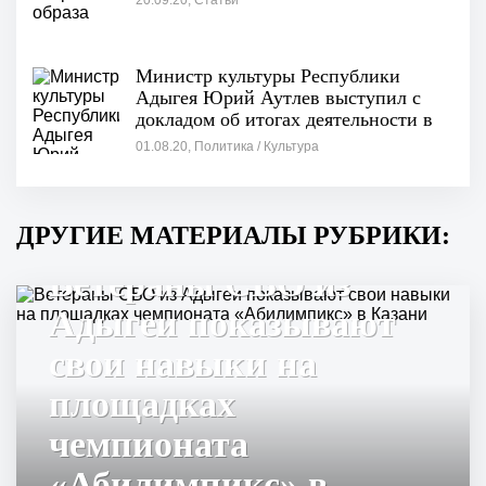
20.09.20, Статьи
Министр культуры Республики
Адыгея Юрий Аутлев выступил с
докладом об итогах деятельности в
сфере дополнительного образования
01.08.20, Политика / Культура
ДРУГИЕ МАТЕРИАЛЫ РУБРИКИ:
Ветераны СВО из
Адыгеи показывают
свои навыки на
площадках
чемпионата
«Абилимпикс» в