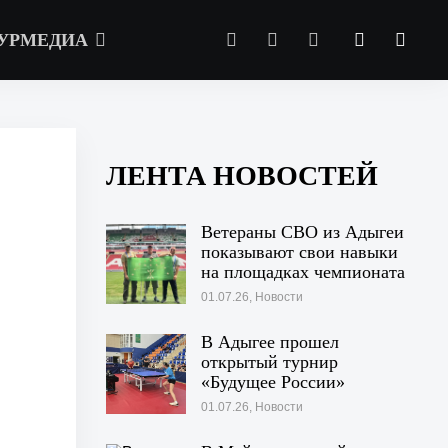
УРМЕДИА
ЛЕНТА НОВОСТЕЙ
Ветераны СВО из Адыгеи
показывают свои навыки
на площадках чемпионата
«Абилимпикс» в Казани
01.07.26, Новости
В Адыгее прошел
открытый турнир
«Будущее России»
01.07.26, Новости