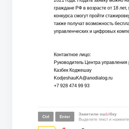
2021 года. Подать заявку можно н
граждане РФ в возрасте от 18 лет,
конкурса смогут пройти стажировк
также получат возможность беспл
управленческих и цифровых компе
Контактное лицо:
Руководитель Центра управления
Казбек Коджешау
KodjeshauKA@anodialog.ru
+7 928 474 99 93
Заметили ош
Ы
бку
Ctrl
Enter
Выделите текст и нажмит