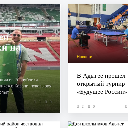
еи
ки на
Новости
и
В Адыгее прошел
ации из Республики
открытый турнир
икс» в Казани, показывая
«Будущее России»
ыт....
3
0
2
0