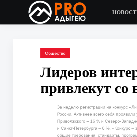
НОВОСТ
Общество
Лидеров инте
привлекут со 
За неделю регистрации на конкурс «Ли
России. Активнее всего себя проявили
Приволжского – 16 % и Северо-Западно
и Санкт-Петербурга – 8 %. «Конкурс – 
общие требования, стандарты, прогр