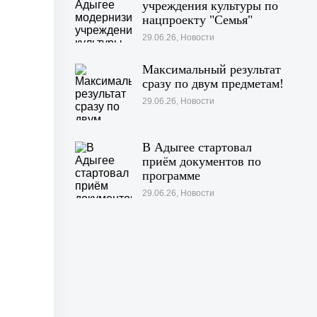
учреждения культуры по
нацпроекту "Семья"
29.06.26, Новости
Максимальный результат
сразу по двум предметам!
29.06.26, Новости
В Адыгее стартовал
приём документов по
программе
«Профессионалитет»
29.06.26, Новости