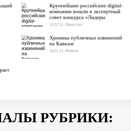
каций
Крупнейшие российские digital-
компании вошли в экспертный
совет конкурса «Лидеры
интернет-коммуникаций»
10.02.21, Общество
Хроника публичных извинений
на Кавказе
18.01.21, Религия
рает
ИАЛЫ РУБРИКИ: