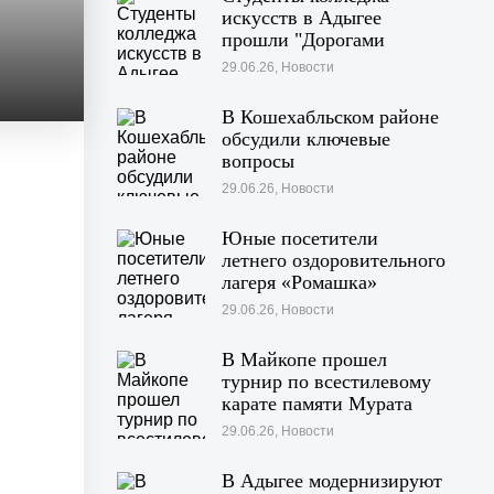
искусств в Адыгее
прошли "Дорогами
войны"
29.06.26, Новости
В Кошехабльском районе
обсудили ключевые
вопросы
жизнедеятельности
29.06.26, Новости
муниципалитета
Юные посетители
летнего оздоровительного
лагеря «Ромашка»
побывали на экскурсии в
29.06.26, Новости
Дондуковском музее
В Майкопе прошел
турнир по всестилевому
карате памяти Мурата
Хачекожева
29.06.26, Новости
В Адыгее модернизируют