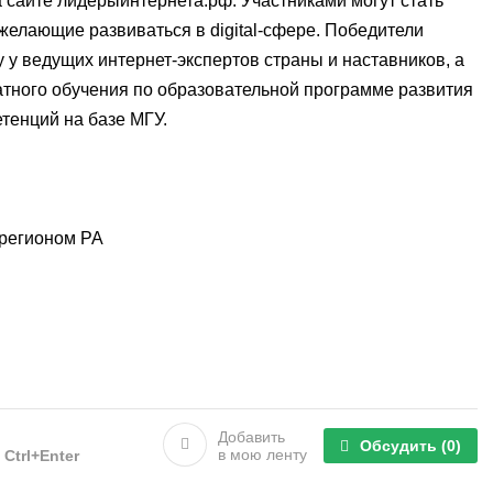
а сайте лидерыинтернета.рф. Участниками могут стать
 желающие развиваться в digital-сфере. Победители
у у ведущих интернет-экспертов страны и наставников, а
атного обучения по образовательной программе развития
тенций на базе МГУ.
 регионом РА
Добавить
Обсудить
(0)
в мою ленту
е
Ctrl+Enter