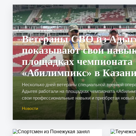
Ветераны СВО из Адыг
показывают свои навы
площадках чемпионата
«Абилимпикс» в Казан
Несколько дней ветераны специальной военной опер
Адыгея работали на площадках чемпионата «Абилимп
свои профессиональные навыки и приобретая новый оп
Новости