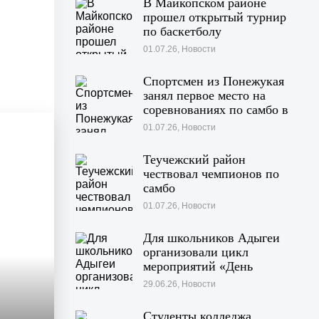
В Майкопском районе
прошел открытый турнир
по баскетболу
01.07.26, Новости
Спортсмен из Понежукая
занял первое место на
соревнованиях по самбо в
Московской области
01.07.26, Новости
Теучежский район
чествовал чемпионов по
самбо
01.07.26, Новости
Для школьников Адыгеи
организовали цикл
мероприятий «День
Памяти»
29.06.26, Новости
Студенты колледжа