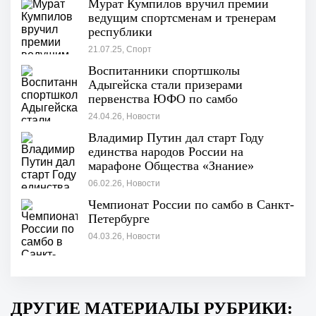
Мурат Кумпилов вручил премии
ведущим спортсменам и тренерам
республики
21.07.25, Спорт
Воспитанники спортшколы
Адыгейска стали призерами
первенства ЮФО по самбо
24.04.26, Новости
Владимир Путин дал старт Году
единства народов России на
марафоне Общества «Знание»
«Россия — семья семей»
06.02.26, Новости
Чемпионат России по самбо в Санкт-
Петербурге
04.03.26, Новости
ДРУГИЕ МАТЕРИАЛЫ РУБРИКИ: