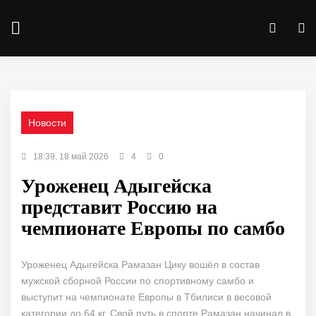
Новости
18:39, 18 май 2026
4
0
Уроженец Адыгейска
представит Россию на
чемпионате Европы по самбо
Уроженец Адыгейска Рамазан Цику вошёл в состав
мужской сборной России по спортивному самбо и
выступит на чемпионате Европы в Тбилиси в весовой
категории до 64 кг. Свой путь в спорте Рамазан начинал в