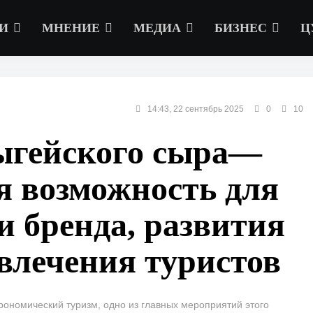
И
МНЕНИЕ
МЕДИА
БИЗНЕС
Ц
14:43, 22 сентябрь 2025
0
10
ыгейского сыра—
я возможность для
 бренда, развития
влечения туристов
рономический туризм, одно из главных мероприятий этого