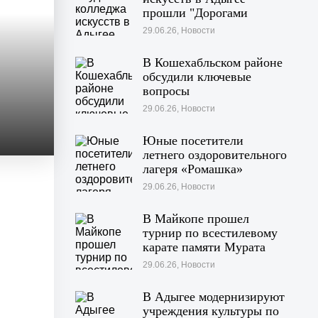
прошли "Дорогами
войны"
29.06.26, Новости
В Кошехабльском районе
обсудили ключевые
вопросы
жизнедеятельности
29.06.26, Новости
муниципалитета
Юные посетители
летнего оздоровительного
лагеря «Ромашка»
побывали на экскурсии в
29.06.26, Новости
Дондуковском музее
В Майкопе прошел
турнир по всестилевому
карате памяти Мурата
Хачекожева
29.06.26, Новости
В Адыгее модернизируют
учреждения культуры по