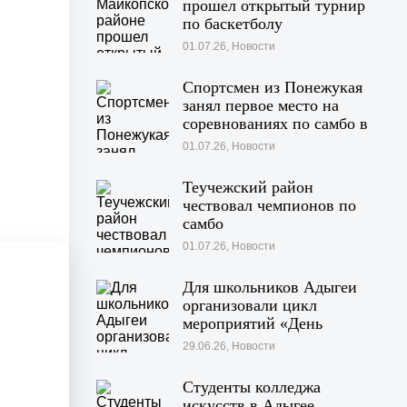
прошел открытый турнир
по баскетболу
01.07.26, Новости
Спортсмен из Понежукая
занял первое место на
соревнованиях по самбо в
Московской области
01.07.26, Новости
Теучежский район
чествовал чемпионов по
самбо
01.07.26, Новости
Для школьников Адыгеи
организовали цикл
мероприятий «День
Памяти»
29.06.26, Новости
Студенты колледжа
искусств в Адыгее