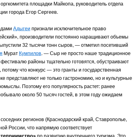
н оргкомитета площадки Майкопа, руководитель отдела
ии города Егор Сергеев.
водами
Адыгеи
признали исключительное право
ейский», производители постоянно наращивают объемы
выпустили 32 тысячи тонн сыров, — отметил посетивший
я
Мурат
Кумпилов
. — Сыр не просто наше традиционное
К фестивалю районы тщательно готовятся, обустраивают
, потому что конкурс — это гранты и государственная
ике представляют не только гастрономию, но и культурные
ромыслы. Поэтому его популярность растет: ранее
побывало около 50 тысяч гостей, в этом году ожидаем
 соседних регионов (Краснодарский край, Ставрополье,
ьной России, что напрямую соответствует
остеприимство»
по развитию внутреннего туризма. Это