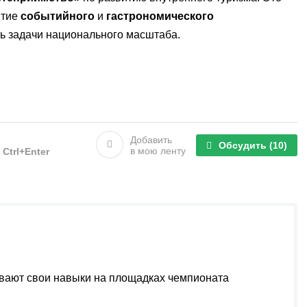
итие
событийного
и
гастрономического
ь задачи национального масштаба.
Добавить
Обсудить
(10)
в мою ленту
е
Ctrl+Enter
вают свои навыки на площадках чемпионата