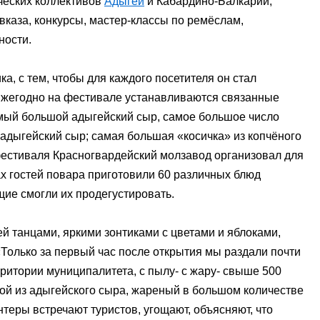
ческих коллективов
Адыгеи
и Кабардино-Балкарии,
каза, конкурсы, мастер-классы по ремёслам,
ности.
а, с тем, чтобы для каждого посетителя он стал
жегодно на фестивале устанавливаются связанные
мый большой адыгейский сыр, самое большое число
дыгейский сыр; самая большая «косичка» из копчёного
 фестиваля Красногвардейский молзавод организовал для
ах гостей повара приготовили 60 различных блюд
щие смогли их продегустировать.
й танцами, яркими зонтиками с цветами и яблоками,
Только за первый час после открытия мы раздали почти
рритории муниципалитета, с пылу- с жару- свыше 500
кой из адыгейского сыра, жареный в большом количестве
нтеры встречают туристов, угощают, объясняют, что