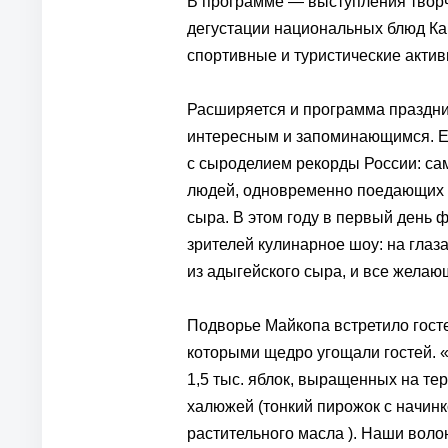
В программе — выступления твор
дегустации национальных блюд Кав
спортивные и туристические актив
Расширяется и программа праздник
интересным и запоминающимся. Е
с сыроделием рекорды России: са
людей, одновременно поедающих а
сыра. В этом году в первый день
зрителей кулинарное шоу: на глаз
из адыгейского сыра, и все желаю
Подворье Майкопа встретило госте
которыми щедро угощали гостей. «
1,5 тыс. яблок, выращенных на те
халюжей (тонкий пирожок с начин
растительного масла ). Наши воло