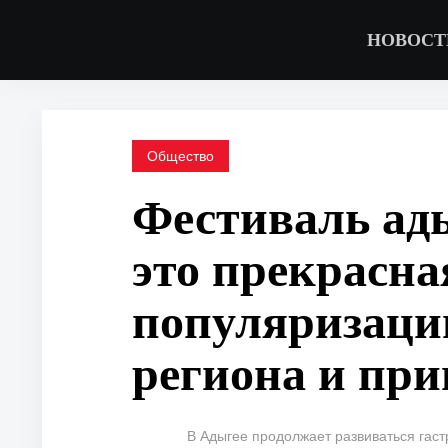
НОВОСТ
Общество
Фестиваль ад
это прекрасна
популяризации
региона и при
В Адыгее продолжает развиваться гаст