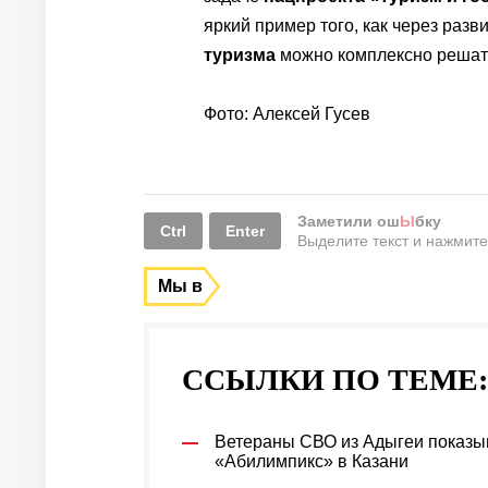
яркий пример того, как через разв
туризма
можно комплексно решат
Фото: Алексей Гусев
Заметили ош
Ы
бку
Ctrl
Enter
Выделите текст и нажмит
Мы в
ССЫЛКИ ПО ТЕМЕ:
Ветераны СВО из Адыгеи показы
«Абилимпикс» в Казани