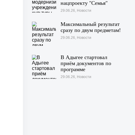
нацпроекту "Семья"
29.06.26, Новости
Максимальный результат
сразу по двум предметам!
29.06.26, Новости
В Адыгее стартовал
приём документов по
программе
«Профессионалитет»
29.06.26, Новости