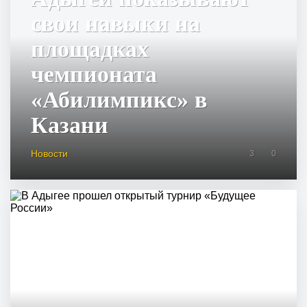
свои навыки на
площадках
чемпионата
«Абилимпикс» в
Казани
Новости
3
0