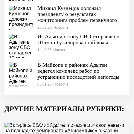
Михаил Кузнецов доложил
президенту о результатах
мониторинга проблем первичного
звена здравоохранения в регионах
25.02.26, Новости
России
Из Адыгеи в зону СВО отправлено
10 тонн бутилированной воды
11.12.25, Новости
В Майкопе и районах Адыгеи
ведётся комплекс работ по
устранению последствий непогоды
03.01.26, Новости
ДРУГИЕ МАТЕРИАЛЫ РУБРИКИ:
Ветераны СВО из
Адыгеи показывают