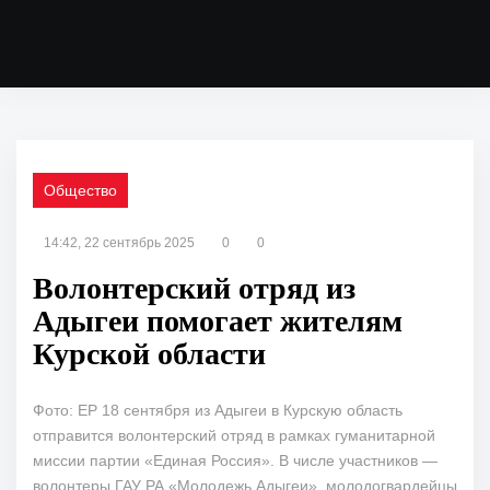
Общество
14:42, 22 сентябрь 2025
0
0
Волонтерский отряд из
Адыгеи помогает жителям
Курской области
Фото: ЕР 18 сентября из Адыгеи в Курскую область
отправится волонтерский отряд в рамках гуманитарной
миссии партии «Единая Россия». В числе участников —
волонтеры ГАУ РА «Молодежь Адыгеи», молодогвардейцы