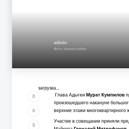
admin
Фото: ranews.online
загрузка...
Глава Адыгеи
Мурат Кумпилов
п
произошедшего накануне большого
верхние этажи многоквартирного ж
Участие в совещании приняли пр
Майкопа
Геннадий Митрофанов