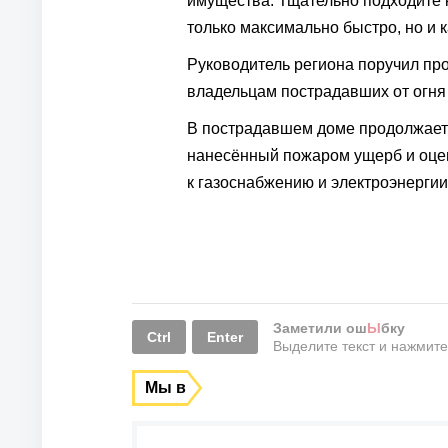
имущества. Тщательно подходите 
только максимально быстро, но и к
Руководитель региона поручил пр
владельцам пострадавших от огня 
В пострадавшем доме продолжает
нанесённый пожаром ущерб и оце
к газоснабжению и электроэнергии
Заметили ош
Ы
бку
Ctrl
Enter
Выделите текст и нажмит
Мы в