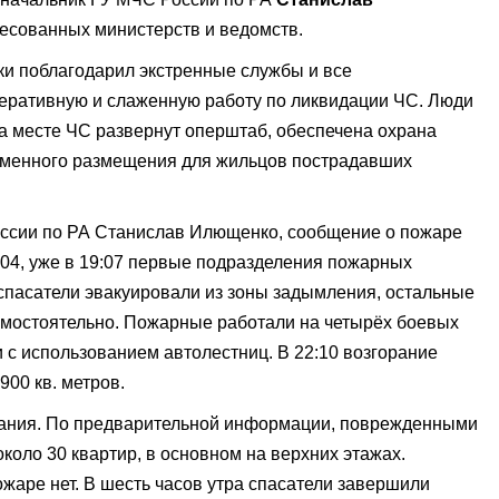
есованных министерств и ведомств.
ки поблагодарил экстренные службы и все
еративную и слаженную работу по ликвидации ЧС. Люди
а месте ЧС развернут оперштаб, обеспечена охрана
еменного размещения для жильцов пострадавших
оссии по РА Станислав Илющенко, сообщение о пожаре
:04, уже в 19:07 первые подразделения пожарных
 спасатели эвакуировали из зоны задымления, остальные
амостоятельно. Пожарные работали на четырёх боевых
к и с использованием автолестниц. В 22:10 возгорание
900 кв. метров.
дания. По предварительной информации, поврежденными
около 30 квартир, в основном на верхних этажах.
жаре нет. В шесть часов утра спасатели завершили