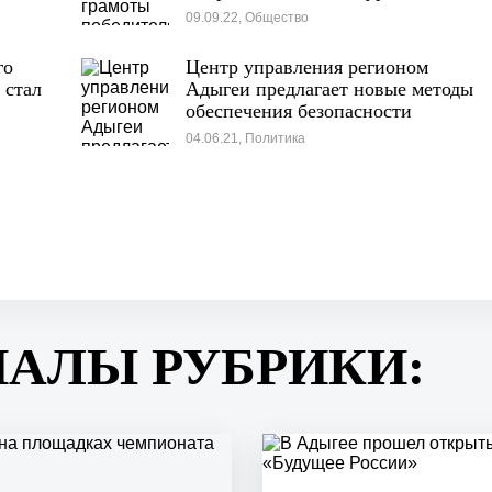
«Лучший дом
09.09.22, Общество
го
Центр управления регионом
 стал
Адыгеи предлагает новые методы
обеспечения безопасности
туристов
04.06.21, Политика
ИАЛЫ РУБРИКИ: