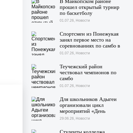
В Майкопском районе
прошел открытый турнир
по баскетболу
01.07.26, Новости
Спортсмен из Понежукая
занял первое место на
соревнованиях по самбо в
Московской области
01.07.26, Новости
Теучежский район
чествовал чемпионов по
самбо
01.07.26, Новости
Для школьников Адыгеи
организовали цикл
мероприятий «День
Памяти»
29.06.26, Новости
Студенты колледжа