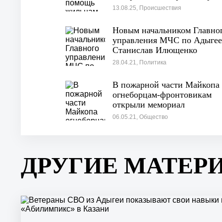
13.08.25, Происшествия
Новым начальником Главно
управления МЧС по Адыгее
Станислав Илющенко
28.04.21, Политика
В пожарной части Майкопа
огнеборцам-фронтовикам
открыли мемориал
06.05.21, Общество
ДРУГИЕ МАТЕР