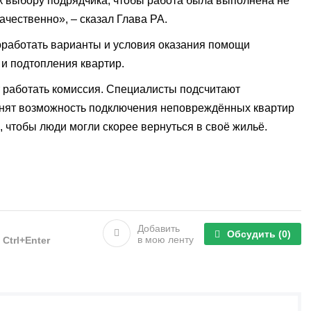
к выбору подрядчика, чтобы работа была выполнена не
ачественно», – сказал Глава РА.
оработать варианты и условия оказания помощи
и подтопления квартир.
 работать комиссия. Специалисты подсчитают
нят возможность подключения неповреждённых квартир
, чтобы люди могли скорее вернуться в своё жильё.
Добавить
Обсудить
(0)
в мою ленту
е
Ctrl+Enter