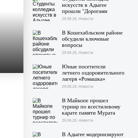
искусств в Адыгее
прошли "Дорогами
войны"
29.06.26, Новости
В Кошехабльском районе
обсудили ключевые
вопросы
жизнедеятельности
29.06.26, Новости
муниципалитета
Юные посетители
летнего оздоровительного
лагеря «Ромашка»
побывали на экскурсии в
29.06.26, Новости
Дондуковском музее
В Майкопе прошел
турнир по всестилевому
карате памяти Мурата
Хачекожева
29.06.26, Новости
В Адыгее модернизируют