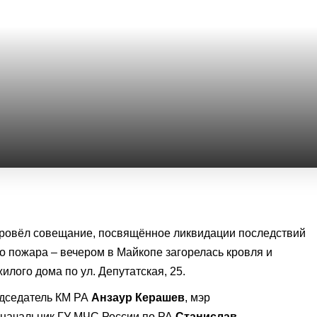
ровёл совещание, посвящённое ликвидации последствий
 пожара – вечером в Майкопе загорелась кровля и
илого дома по ул. Депутатская, 25.
едседатель КМ РА
Анзаур Керашев
, мэр
, начальник ГУ МЧС России по РА
Станислав