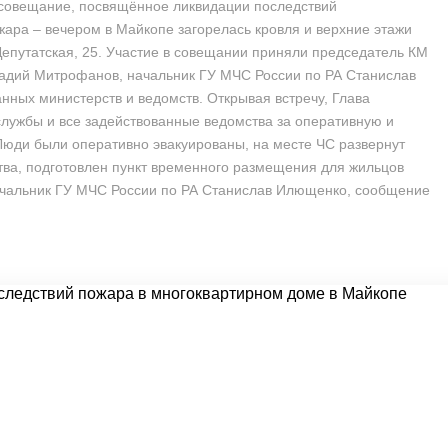
 совещание, посвящённое ликвидации последствий
ара – вечером в Майкопе загорелась кровля и верхние этажи
Депутатская, 25. Участие в совещании приняли председатель КМ
адий Митрофанов, начальник ГУ МЧС России по РА Станислав
нных министерств и ведомств. Открывая встречу, Глава
службы и все задействованные ведомства за оперативную и
Люди были оперативно эвакуированы, на месте ЧС развернут
ва, подготовлен пункт временного размещения для жильцов
ачальник ГУ МЧС России по РА Станислав Илющенко, сообщение