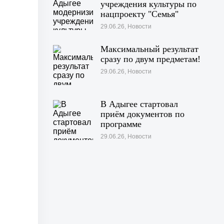
учреждения культуры по
нацпроекту "Семья"
29.06.26, Новости
Максимальный результат
сразу по двум предметам!
29.06.26, Новости
В Адыгее стартовал
приём документов по
программе
«Профессионалитет»
29.06.26, Новости