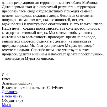
данная рекреационная территория меняет облик Майкопа.
Даже первый этап дал ощутимый результат – территория
преобразилась, сюда с удовольствием приходят семьи с
детьми, молодежь, пожилые люди. Лесопарк становится
популярным местом отдыха, активностей, встреч,
вдохновения и культурного обогащения. И это только начало.
Наша цель – создать пространство, где сочетаются природа,
комфорт и активный отдых. Мы хотим, чтобы у наших
жителей была возможность проводить время на природе,
заниматься спортом, отдыхать с детьми, не выезжая за
пределы города. Мы благоустраиваем Мэздах для людей – и
вместе с людьми. Спасибо всем, кто участвует в этом
процессе, делится мнением и помогает делать проект лучше»,
– подчеркнул Мурат Кумпилов.
Ctrl
Enter
Заметили ош
Ы
бку
Выделите текст и нажмите
Ctrl+Enter
Добавить
в мою ленту
Обсудить
(0)
Мы в