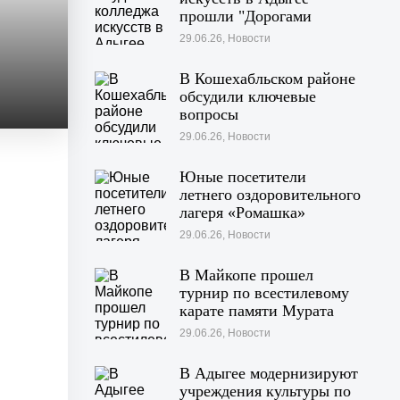
прошли "Дорогами
войны"
29.06.26, Новости
В Кошехабльском районе
обсудили ключевые
вопросы
жизнедеятельности
29.06.26, Новости
муниципалитета
Юные посетители
летнего оздоровительного
лагеря «Ромашка»
побывали на экскурсии в
29.06.26, Новости
Дондуковском музее
В Майкопе прошел
турнир по всестилевому
карате памяти Мурата
Хачекожева
29.06.26, Новости
В Адыгее модернизируют
учреждения культуры по