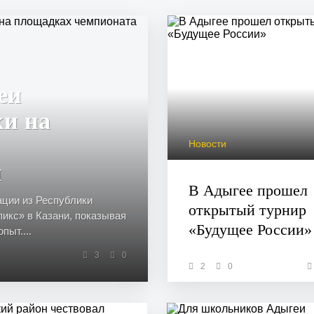
еи
ки на
Новости
и
В Адыгее прошел
ации из Республики
открытый турнир
икс» в Казани, показывая
«Будущее России»
ыт....
3
0
2
0