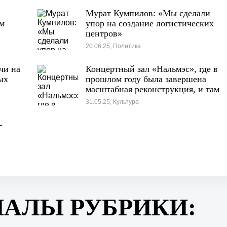
Мурат Кумпилов: «Мы сделали
ом
упор на создание логистических
центров»
20.06.25, Политика
чи на
Концертный зал «Нальмэс», где в
ых
прошлом году была завершена
масштабная реконструкция, и там
пройдут первые концерты
31.05.25, Культура
–
ИАЛЫ РУБРИКИ: