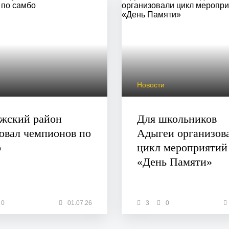
и
Новости
ежский район
Для школьников
овал чемпионов по
Адыгеи организов
о
цикл мероприятий
«День Памяти»
0
01.07.26
3
0