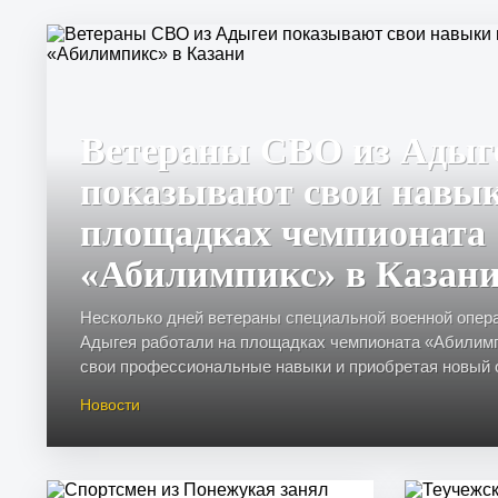
Ветераны СВО из Адыг
показывают свои навы
площадках чемпионата
«Абилимпикс» в Казан
Несколько дней ветераны специальной военной опер
Адыгея работали на площадках чемпионата «Абилимп
свои профессиональные навыки и приобретая новый оп
Новости