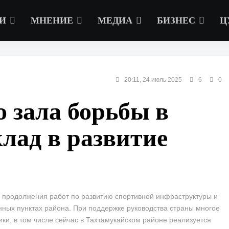
И
МНЕНИЕ
МЕДИА
БИЗНЕС
Ц
20:11, 24 июль 2025
6
0
 зала борьбы в
лад в развитие
ь продолжения работ по развитию спортивной инфраструктуры и
ных пунктах района. При поддержке руководства страны многое
ики, в том числе сейчас в Тахтамукайском районе реализуется