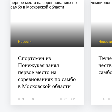
Новости
Новост
Спортсмен из
Теуч
Понежукая занял
честв
первое место на
самб
соревнованиях по самбо
в Московской области
3
0
01.07.26
4