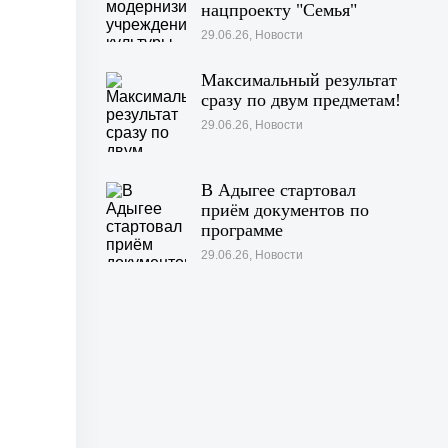
нацпроекту "Семья"
29.06.26, Новости
Максимальный результат
сразу по двум предметам!
29.06.26, Новости
В Адыгее стартовал
приём документов по
программе
«Профессионалитет»
29.06.26, Новости