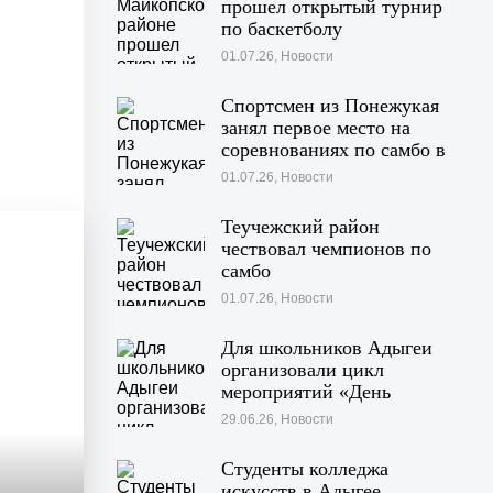
прошел открытый турнир
по баскетболу
01.07.26, Новости
Спортсмен из Понежукая
занял первое место на
соревнованиях по самбо в
Московской области
01.07.26, Новости
Теучежский район
чествовал чемпионов по
самбо
01.07.26, Новости
Для школьников Адыгеи
организовали цикл
мероприятий «День
Памяти»
29.06.26, Новости
Студенты колледжа
искусств в Адыгее