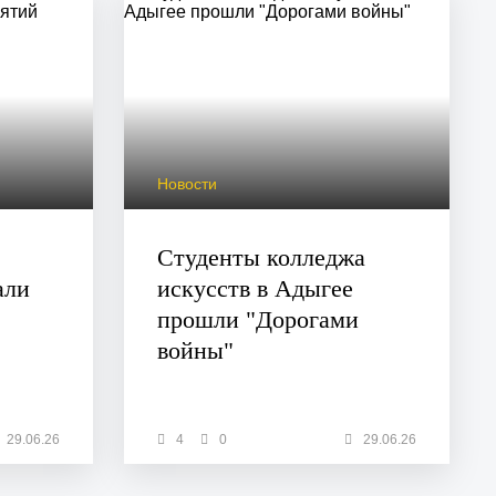
Новости
Студенты колледжа
али
искусств в Адыгее
прошли "Дорогами
войны"
29.06.26
4
0
29.06.26