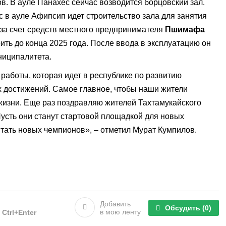
в. В ауле Панахес сейчас возводится борцовский зал.
с в ауле Афипсип идет строительство зала для занятия
 за счет средств местного предпринимателя
Пшимафа
ить до конца 2025 года. После ввода в эксплуатацию он
ниципалитета.
 работы, которая идет в республике по развитию
х достижений. Самое главное, чтобы наши жители
жизни. Еще раз поздравляю жителей Тахтамукайского
усть они станут стартовой площадкой для новых
тать новых чемпионов», – отметил Мурат Кумпилов.
Добавить
Обсудить
(0)
в мою ленту
е
Ctrl+Enter