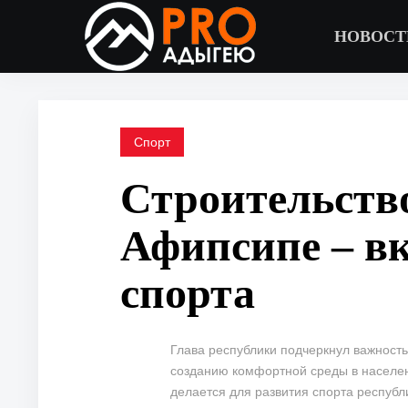
НОВОСТ
Спорт
Строительство
Афипсипе – вк
спорта
Глава республики подчеркнул важност
созданию комфортной среды в населен
делается для развития спорта республ