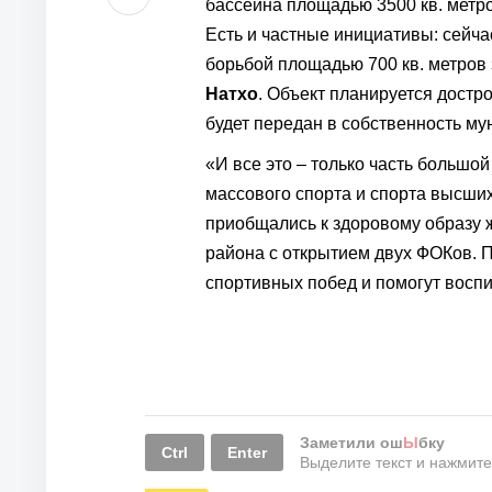
бассейна площадью 3500 кв. метро
Есть и частные инициативы: сейча
борьбой площадью 700 кв. метров
Натхо
. Объект планируется достро
будет передан в собственность му
«И все это – только часть большой
массового спорта и спорта высши
приобщались к здоровому образу 
района с открытием двух ФОКов. П
спортивных побед и помогут воспи
Заметили ош
Ы
бку
Ctrl
Enter
Выделите текст и нажмит