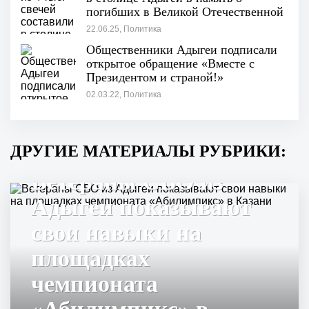
погибших в Великой Отечественной
войне
22.06.25, Политика
Общественники Адыгеи подписали
открытое обращение «Вместе с
Президентом и страной!»
02.03.22, Политика
ДРУГИЕ МАТЕРИАЛЫ РУБРИКИ:
Ветераны СВО из
Адыгеи показывают
свои навыки на
площадках
чемпионата