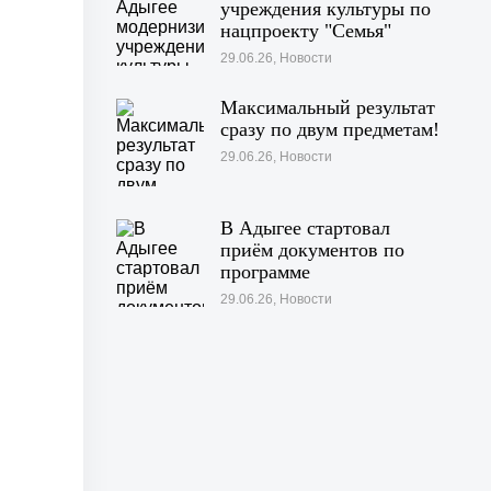
учреждения культуры по
нацпроекту "Семья"
29.06.26, Новости
Максимальный результат
сразу по двум предметам!
29.06.26, Новости
В Адыгее стартовал
приём документов по
программе
«Профессионалитет»
29.06.26, Новости