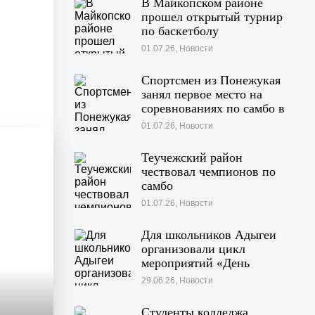
В Майкопском районе
прошел открытый турнир
по баскетболу
01.07.26, Новости
Спортсмен из Понежукая
занял первое место на
соревнованиях по самбо в
Московской области
01.07.26, Новости
Теучежский район
чествовал чемпионов по
самбо
01.07.26, Новости
Для школьников Адыгеи
организовали цикл
мероприятий «День
Памяти»
29.06.26, Новости
Студенты колледжа