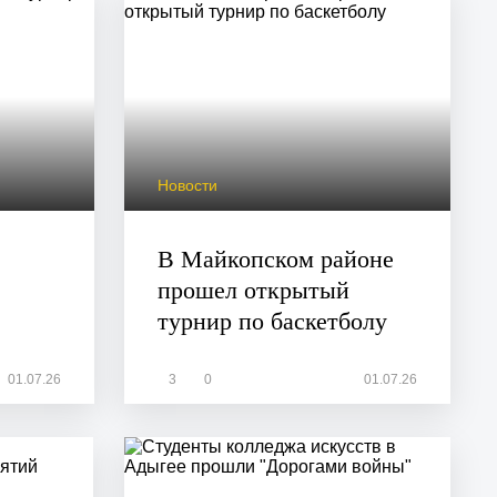
Новости
В Майкопском районе
прошел открытый
турнир по баскетболу
01.07.26
3
0
01.07.26