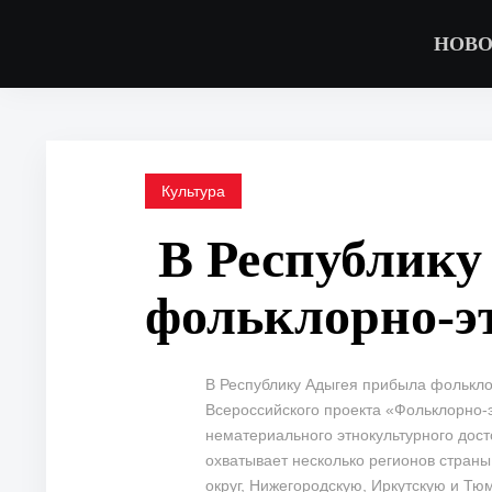
НОВО
Культура
В Республику
фольклорно-э
В Республику Адыгея прибыла фолькло
Всероссийского проекта «Фольклорно-
нематериального этнокультурного дос
охватывает несколько регионов стран
округ, Нижегородскую, Иркутскую и Тю