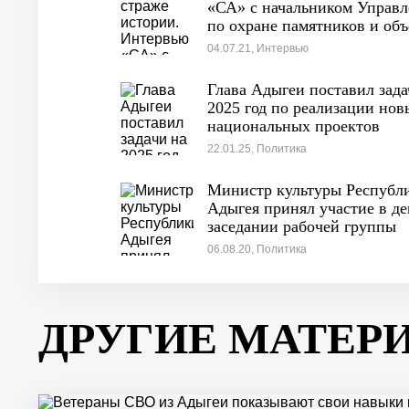
«СА» с начальником Управл
по охране памятников и объ
культурного наследия Адыг
04.07.21, Интервью
Рустемом Ципиновым
Глава Адыгеи поставил зада
2025 год по реализации нов
национальных проектов
22.01.25, Политика
Министр культуры Республ
Адыгея принял участие в д
заседании рабочей группы
Госсовета РФ по направлен
06.08.20, Политика
«Культура»
ДРУГИЕ МАТЕР