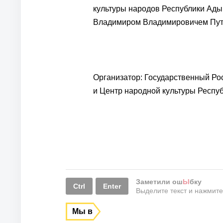
культуры народов Республики Ад
Владимиром Владимировичем Пути
Организатор: Государственный Ро
и Центр народной культуры Респу
Заметили ош
Ы
бку
Ctrl
Enter
Выделите текст и нажмит
Мы в