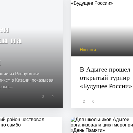
еи
ки на
Новости
и
В Адыгее прошел
ации из Республики
открытый турнир
икс» в Казани, показывая
«Будущее России»
ыт....
3
0
2
0