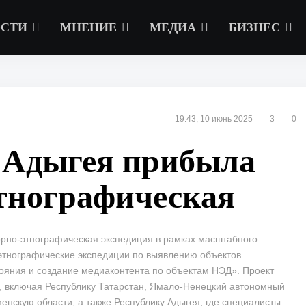
СТИ
МНЕНИЕ
МЕДИА
БИЗНЕС
19:43, 10 июнь 2025
3
0
 Адыгея прибыла
тнографическая
рно-этнографическая экспедиция в рамках масштабного
этнографические экспедиции по выявлению объектов
тояния и создание медиаконтента по объектам НЭД». Проект
ы, включая Республику Татарстан, Ямало-Ненецкий автономный
менскую области, а также Республику Адыгея, где специалисты