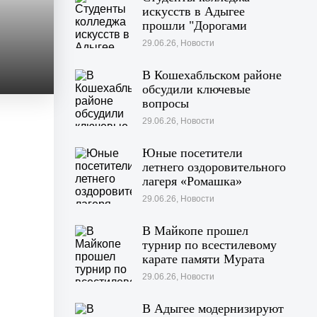
искусств в Адыгее
прошли "Дорогами
войны"
29.06.26, Новости
В Кошехабльском районе
обсудили ключевые
вопросы
жизнедеятельности
29.06.26, Новости
муниципалитета
Юные посетители
летнего оздоровительного
лагеря «Ромашка»
побывали на экскурсии в
29.06.26, Новости
Дондуковском музее
В Майкопе прошел
турнир по всестилевому
карате памяти Мурата
Хачекожева
29.06.26, Новости
В Адыгее модернизируют