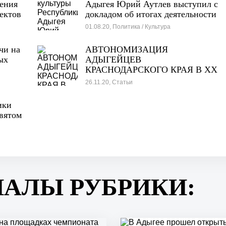
ения
Адыгея Юрий Аутлев выступил с
ектов
докладом об итогах деятельности
еи
в сфере дополнительного
01.08.20, Политика / Культура
образования
чи на
АВТОНОМИЗАЦИЯ
ых
АДЫГЕЙЦЕВ
КРАСНОДАРСКОГО КРАЯ В ХХ
ВЕКЕ
26.11.20, Статьи
ики
евятом
ию
ИАЛЫ РУБРИКИ: