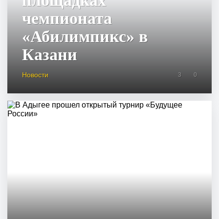
площадках
чемпионата
«Абилимпикс» в
Казани
Новости
3
0