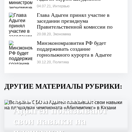
04.07.21, Интервью
Глава Адыгеи принял участие в
заседании президиума
Правительственной комиссии по
региональному развитию
20.08.20, Экономика
Минэкономразвития РФ будет
поддерживать создание
горнолыжного курорта в Адыгее
30.12.20, Политика
ДРУГИЕ МАТЕРИАЛЫ РУБРИКИ:
Ветераны СВО из
Адыгеи показывают
свои навыки на