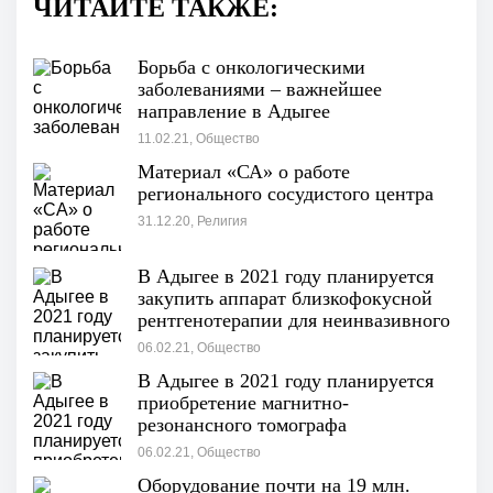
ЧИТАЙТЕ ТАКЖЕ:
Борьба с онкологическими
заболеваниями – важнейшее
направление в Адыгее
11.02.21, Общество
Материал «СА» о работе
регионального сосудистого центра
31.12.20, Религия
В Адыгее в 2021 году планируется
закупить аппарат близкофокусной
рентгенотерапии для неинвазивного
лечения рака
06.02.21, Общество
В Адыгее в 2021 году планируется
приобретение магнитно-
резонансного томографа
06.02.21, Общество
Оборудование почти на 19 млн.