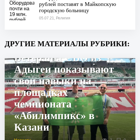
рублей поставят в Майкопскую
городскую больницу
05.07.21, Религия
ДРУГИЕ МАТЕРИАЛЫ РУБРИКИ:
Ветераны СВО из
Адыгеи показывают
свои навыки на
площадках
чемпионата
«Абилимпикс» в
Казани