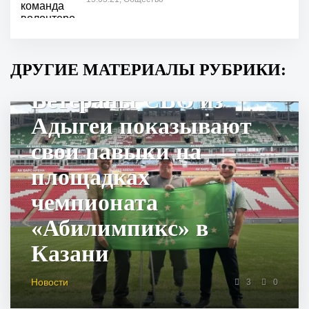
ДРУГИЕ МАТЕРИАЛЫ РУБРИКИ:
Ветераны СВО из
Адыгеи показывают
свои навыки на
площадках
чемпионата
«Абилимпикс» в
Казани
Новости
3
0