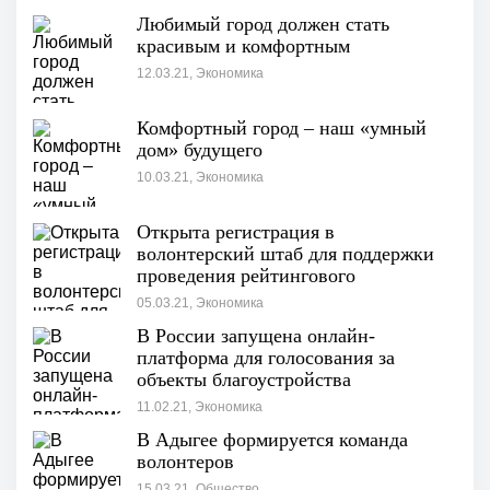
Любимый город должен стать
красивым и комфортным
12.03.21, Экономика
Комфортный город – наш «умный
дом» будущего
10.03.21, Экономика
Открыта регистрация в
волонтерский штаб для поддержки
проведения рейтингового
голосования
05.03.21, Экономика
В России запущена онлайн-
платформа для голосования за
объекты благоустройства
11.02.21, Экономика
В Адыгее формируется команда
волонтеров
15.03.21, Общество