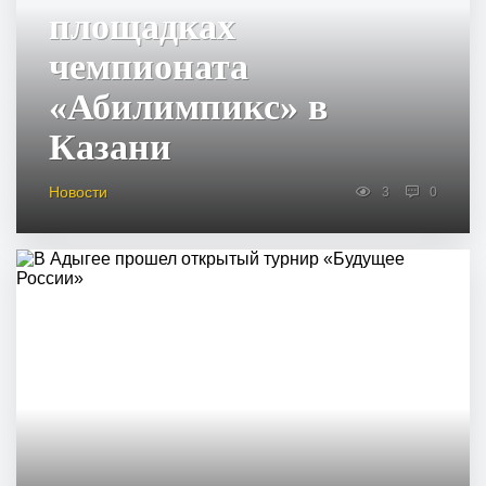
площадках
чемпионата
«Абилимпикс» в
Казани
Новости
3
0