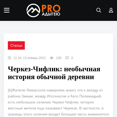
Статьи
11:26, 13 январь 2021
195
0
Черкез-Чифлик: необычная
история обычной деревни
[b]Жители Лимассола наверняка знают, что к западу от
района Закаки, между Ипсонасом и Като Полемидьей,
есть небольшое селение Черкез-Чифлик, которое
местные жители еще называют Черкези. В частности, в
границы этого селения входит большая часть знаменитого