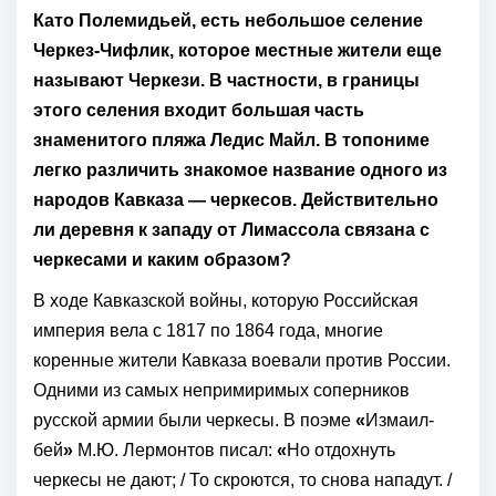
Като Полемидьей, есть небольшое селение
Черкез-Чифлик, которое местные жители еще
называют Черкези. В частности, в границы
этого селения входит большая часть
знаменитого пляжа Ледис Майл. В топониме
легко различить знакомое название одного из
народов Кавказа — черкесов. Действительно
ли деревня к западу от Лимассола связана с
черкесами и каким образом?
В ходе Кавказской войны, которую Российская
империя вела с 1817 по 1864 года, многие
коренные жители Кавказа воевали против России.
Одними из самых непримиримых соперников
русской армии были черкесы. В поэме
«
Измаил-
бей
»
М.Ю. Лермонтов писал:
«
Но отдохнуть
черкесы не дают; / То скроются, то снова нападут. /