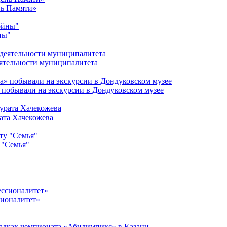
нь Памяти»
ны"
ятельности муниципалитета
 побывали на экскурсии в Дондуковском музее
ата Хачекожева
 "Семья"
сионалитет»