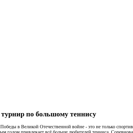
 турнир по большому теннису
 Победы в Великой Отечественной войне - это не только спорти
ым годом привлекает всё больше любителей тенниса. Соревновани