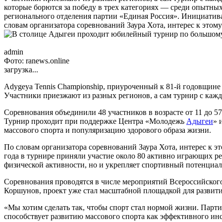
которые борются за победу в трех категориях — среди опытн
регионального отделения партии «Единая Россия». Инициатива
словам организатора соревнований Заура Хота, интерес к этом
admin
Фото: ranews.online
загрузка...
Adygeyа Tennis Championship, приуроченный к 81-й годовщине
Участники приезжают из разных регионов, а сам турнир с каж
Соревнования объединили 48 участников в возрасте от 11 до 5
Турнир проходит при поддержке Центра «Молодежь
Адыгеи
» 
массового спорта и популяризацию здорового образа жизни.
По словам организатора соревнований Заура Хота, интерес к эт
года в турнире приняли участие около 80 активно играющих ре
физической активности, но и укрепляет спортивный потенциа
Соревнования проводятся в числе мероприятий Всероссийского
Коршунов, проект уже стал масштабной площадкой для развит
«Мы хотим сделать так, чтобы спорт стал нормой жизни. Парт
способствует развитию массового спорта как эффективного инс