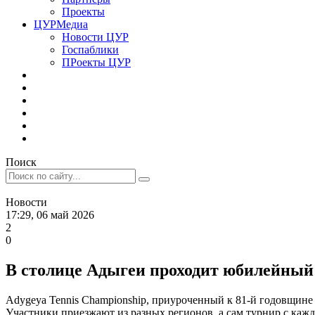
Проекты
ЦУРМедиа
Новости ЦУР
Госпаблики
ПРоекты ЦУР
Поиск
Новости
17:29, 06 май 2026
2
0
В столице Адыгеи проходит юбилейный
Adygeyа Tennis Championship, приуроченный к 81-й годовщине
Участники приезжают из разных регионов, а сам турнир с кажд