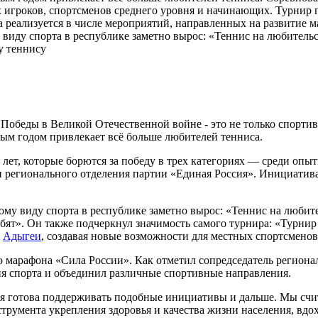
ых игроков, спортсменов среднего уровня и начинающих. Турни
 реализуется в числе мероприятий, направленных на развитие м
у виду спорта в республике заметно вырос: «Теннис на любитель
 Победы в Великой Отечественной войне - это не только спорти
дым годом привлекает всё больше любителей тенниса.
7 лет, которые борются за победу в трех категориях — среди оп
и регионального отделения партии «Единая Россия». Инициатива
ому виду спорта в республике заметно вырос: «Теннис на любите
бят». Он также подчеркнул значимость самого турнира: «Турнир
л
Адыгеи
, создавая новые возможности для местных спортсменов
 марафона «Сила России». Как отметил сопредседатель региона
ия спорта и объединил различные спортивные направления.
ия готова поддерживать подобные инициативы и дальше. Мы счи
трумента укрепления здоровья и качества жизни населения, вдо