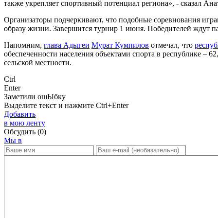
также укрепляет спортивный потенциал региона», - сказал Ан
Организаторы подчеркивают, что подобные соревнования игра
образу жизни. Завершится турнир 1 июня. Победителей ждут п
Напомним,
глава Адыгеи
Мурат Кумпилов
отмечал, что
респуб
обеспеченности населения объектами спорта в республике – 62,
сельской местности.
Ctrl
Enter
Заметили ош
Ы
бку
Выделите текст и нажмите
Ctrl+Enter
Добавить
в мою ленту
Обсудить
(0)
Мы в