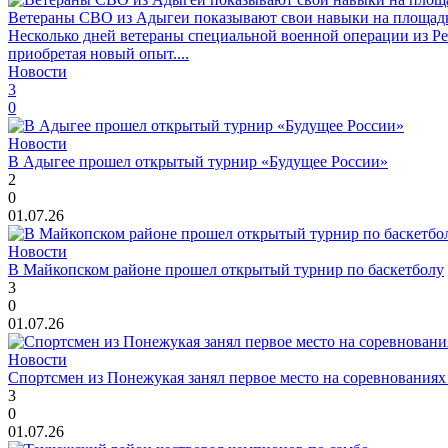
Ветераны СВО из Адыгеи показывают свои навыки на площад
Несколько дней ветераны специальной военной операции из Р
приобретая новый опыт....
Новости
3
0
Новости
В Адыгее прошел открытый турнир «Будущее России»
2
0
01.07.26
Новости
В Майкопском районе прошел открытый турнир по баскетболу
3
0
01.07.26
Новости
Спортсмен из Понежукая занял первое место на соревнованиях
3
0
01.07.26