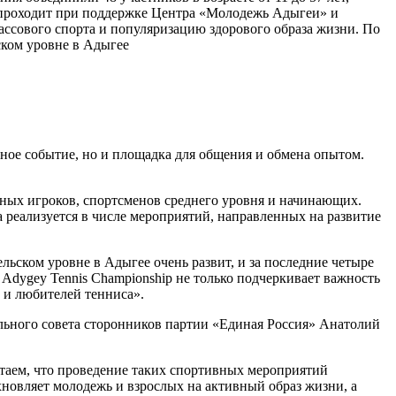
р проходит при поддержке Центра «Молодежь Адыгеи» и
ассового спорта и популяризацию здорового образа жизни. По
ском уровне в Адыгее
вное событие, но и площадка для общения и обмена опытом.
ытных игроков, спортсменов среднего уровня и начинающих.
 реализуется в числе мероприятий, направленных на развитие
льском уровне в Адыгее очень развит, и за последние четыре
 Adygey Tennis Championship не только подчеркивает важность
 и любителей тенниса».
льного совета сторонников партии «Единая Россия» Анатолий
таем, что проведение таких спортивных мероприятий
хновляет молодежь и взрослых на активный образ жизни, а