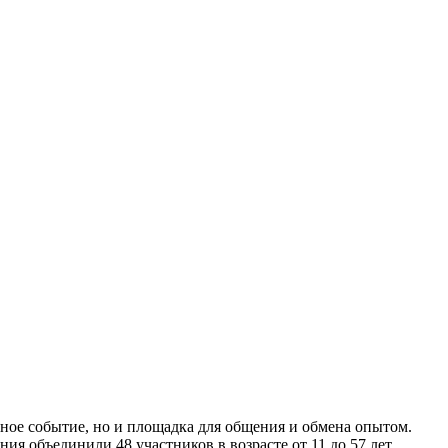
вное событие, но и площадка для общения и обмена опытом.
я объединили 48 участников в возрасте от 11 до 57 лет,