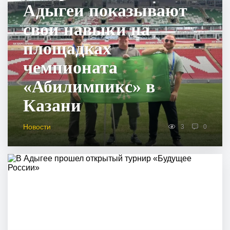
Адыгеи показывают
свои навыки на
площадках
чемпионата
«Абилимпикс» в
Казани
Новости
3
0